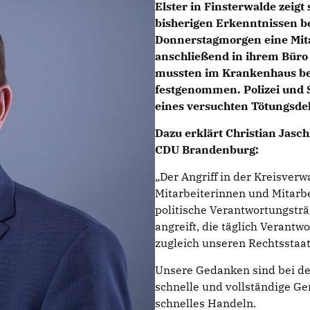
Elster in Finsterwalde zeigt
bisherigen Erkenntnissen b
Donnerstagmorgen eine Mita
anschließend in ihrem Büro 
mussten im Krankenhaus be
festgenommen. Polizei und 
eines versuchten Tötungsdel
Dazu erklärt Christian Jasch
CDU Brandenburg:
Der Angriff in der Kreisverw
Mitarbeiterinnen und Mitarbe
politische Verantwortungsträ
angreift, die täglich Verant
zugleich unseren Rechtsstaat
Unsere Gedanken sind bei de
schnelle und vollständige Ge
schnelles Handeln.