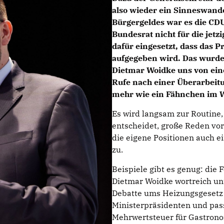
also wieder ein Sinneswand
Bürgergeldes war es die CDU
Bundesrat nicht für die jet
dafür eingesetzt, dass das P
aufgegeben wird. Das wurde 
Dietmar Woidke uns von ein
Rufe nach einer Überarbeitu
mehr wie ein Fähnchen im 
Es wird langsam zur Routine,
entscheidet, große Reden vor
die eigene Positionen auch ei
zu.
Beispiele gibt es genug: di
Dietmar Woidke wortreich unt
Debatte ums Heizungsgesetz 
Ministerpräsidenten und passi
Mehrwertsteuer für Gastrono