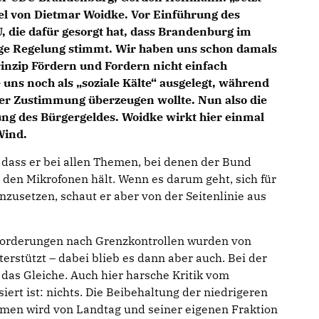
el von Dietmar Woidke. Vor Einführung des
, die dafür gesorgt hat, dass Brandenburg im
zige Regelung stimmt. Wir haben uns schon damals
rinzip Fördern und Fordern nicht einfach
uns noch als „soziale Kälte“ ausgelegt, während
er Zustimmung überzeugen wollte. Nun also die
ng des Bürgergeldes. Woidke wirkt hier einmal
Wind.
 dass er bei allen Themen, bei denen der Bund
 den Mikrofonen hält. Wenn es darum geht, sich für
nzusetzen, schaut er aber von der Seitenlinie aus
e Forderungen nach Grenzkontrollen wurden von
erstützt – dabei blieb es dann aber auch. Bei der
das Gleiche. Auch hier harsche Kritik vom
ert ist: nichts. Die Beibehaltung der niedrigeren
men wird von Landtag und seiner eigenen Fraktion