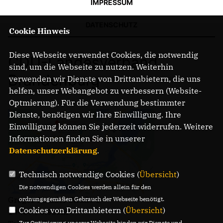
IMPRESSUM
DATENSCHUTZ
Cookie Hinweis
Diese Webseite verwendet Cookies, die notwendig
CDU-Landesverband
sind, um die Webseite zu nutzen. Weiterhin
Brandenburg
verwenden wir Dienste von Drittanbietern, die uns
helfen, unser Webangebot zu verbessern (Website-
Optmierung). Für die Verwendung bestimmter
Dienste, benötigen wir Ihre Einwilligung. Ihre
Einwilligung können Sie jederzeit widerrufen. Weitere
Informationen finden Sie in unserer
Datenschutzerklärung
.
Technisch notwendige Cookies (
Übersicht
)
Die notwendigen Cookies werden allein für den
Gregor-Mendel-Straße 3
ordnungsgemäßen Gebrauch der Webseite benötigt.
Cookies von Drittanbietern (
Übersicht
)
14469 Potsdam
Zur Optimierung unserer Webseite binden wir Dienste und