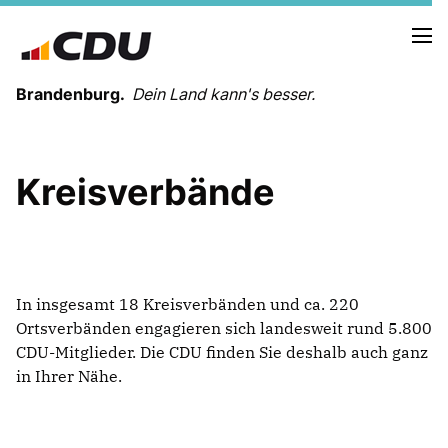
Brandenburg.
Dein Land kann's besser.
MELDUNGEN
Kreisverbände
TERMINE
LANDESVORSTAND
LANDESGESCHÄFTSSTELLE
ORGANISATION
In insgesamt 18 Kreisverbänden und ca. 220
KREISVERBÄNDE
Ortsverbänden engagieren sich landesweit rund 5.800
VEREINIGUNGEN UND SONDERORGANISATIONEN
CDU-Mitglieder. Die CDU finden Sie deshalb auch ganz
LANDESFACHAUSSCHÜSSE
in Ihrer Nähe.
SATZUNG
PARTEIGESCHICHTE
PARTEIGERICHT