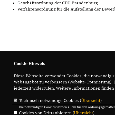
Geschäftsordnung der CDU Brandenburg
Verfahrensordnung für die Aufstellung der Bewe
Cookie Hinweis
Diese Webseite verwendet Cookies, die notwendig si
Webangebot zu verbessern (Website-Optmierung). Fü
IMPRESSUM
jederzeit widerrufen. Weitere Informationen finden
Technisch notwendige Cookies (
Übersicht
)
Die notwendigen Cookies werden allein für den ordnungsgemäßen 
Cookies von Drittanbietern (
Übersicht
)