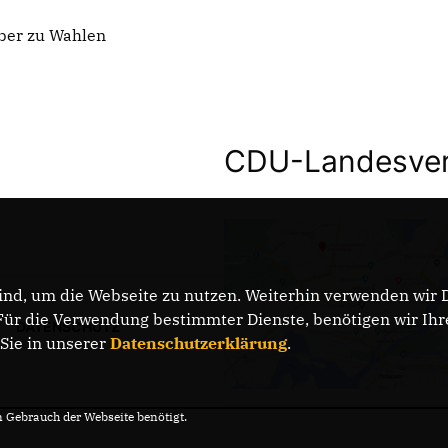
rber zu Wahlen
CDU-Landesver
nd, um die Webseite zu nutzen. Weiterhin verwenden wir Di
r die Verwendung bestimmter Dienste, benötigen wir Ihre 
DATENSCHUTZ
 Sie in unserer
Datenschutzerklärung
.
Gebrauch der Webseite benötigt.