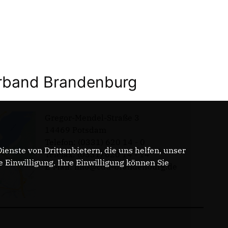
band Brandenburg
Gregor-Mendel-Straße 3
14469 Potsdam
Telefon: (0331) 620 14 - 0
enste von Drittanbietern, die uns helfen, unser
Telefax: (0331) 620 14 - 14
Einwilligung. Ihre Einwilligung können Sie
E-Mail: info@cdu-brandenburg.de