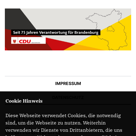
IMPRESSUM
DATENSCHUTZ
Cookie Hinweis
Diese Webseite verwendet Cookies, die notwendig
CDU-Landesverband
sind, um die Webseite zu nutzen. Weiterhin
Brandenburg
verwenden wir Dienste von Drittanbietern, die uns