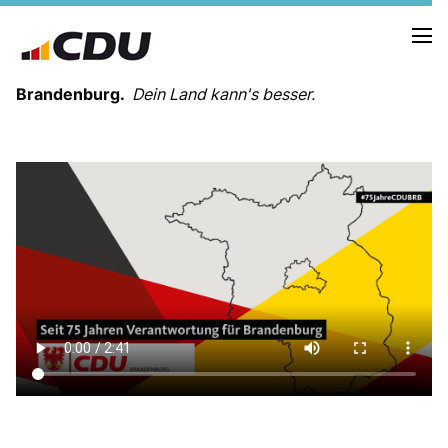
Brandenburg.
Dein Land kann's besser.
MELDUNGEN
TERMINE
LANDESVORSTAND
LANDESGESCHÄFTSSTELLE
ORGANISATION
KREISVERBÄNDE
VEREINIGUNGEN UND SONDERORGANISATIONEN
LANDESFACHAUSSCHÜSSE
SATZUNG
PARTEIGESCHICHTE
PARTEIGERICHT