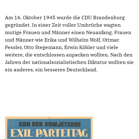
Am 16. Oktober 1945 wurde die CDU Brandenburg
IM LANDTAG
gegründet. In einer Zeit voller Umbrüche wagten
IN DER LANDESREGIERUNG
mutige Frauen und Männer einen Neuanfang. Frauen
IM BUNDESTAG
und Männer wie Erika und Wilhelm Wolf, Ottmar
IM EUROPÄISCHEN PARLAMENT
Fessler, Otto Stegemann, Erwin Köhler und viele
weitere, die entschlossen anpacken wollten. Nach den
Jahren der nationalsozialistischen Diktatur wollten sie
NEWSLETTER ABONNIEREN
ein anderes, ein besseres Deutschland.
BILDER
PROGRAMME
WICHTIGE BESCHLÜSSE DER CDU BRANDENBURG
75 JAHRE CDU BRANDENBURG
PRESSE
SPENDEN
Mitglied werden