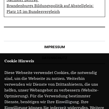
Brandenburgs Bildungspolitik auf Abstellgleis:
Platz 15 im Bundesvergleich
IMPRESSUM
DATENSCHUTZ
Cookie Hinweis
Diese Webseite verwendet Cookies, die notwendig
CDU-Landesverband
sind, um die Webseite zu nutzen. Weiterhin
Brandenburg
verwenden wir Dienste von Drittanbietern, die uns
helfen, unser Webangebot zu verbessern (Website-
Optmierung). Für die Verwendung bestimmter
Dienste, benötigen wir Ihre Einwilligung. Ihre
Einwilligung können Sie jederzeit widerrufen. Weitere