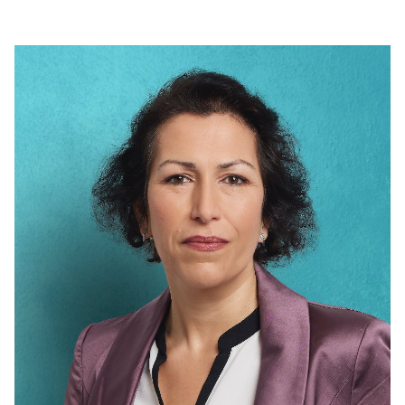
IM LANDTAG
IN DER LANDESREGIERUNG
IM BUNDESTAG
IM EUROPÄISCHEN PARLAMENT
NEWSLETTER ABONNIEREN
BILDER
PROGRAMME
WICHTIGE BESCHLÜSSE DER CDU BRANDENBURG
75 JAHRE CDU BRANDENBURG
PRESSE
SPENDEN
Mitglied werden