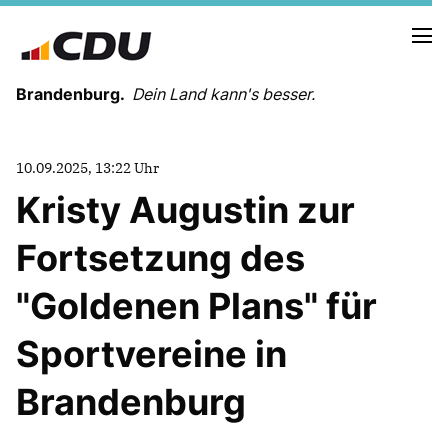
Brandenburg.
Dein Land kann's besser.
MELDUNGEN
10.09.2025, 13:22 Uhr
TERMINE
Kristy Augustin zur
Fortsetzung des
LANDESVORSTAND
LANDESGESCHÄFTSSTELLE
"Goldenen Plans" für
ORGANISATION
KREISVERBÄNDE
Sportvereine in
VEREINIGUNGEN UND SONDERORGANISATIONEN
LANDESFACHAUSSCHÜSSE
Brandenburg
SATZUNG
PARTEIGESCHICHTE
PARTEIGERICHT