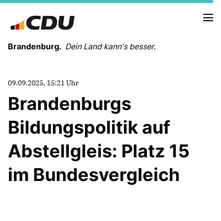
Brandenburg.
Dein Land kann's besser.
MELDUNGEN
09.09.2025, 15:21 Uhr
TERMINE
Brandenburgs
Bildungspolitik auf
LANDESVORSTAND
LANDESGESCHÄFTSSTELLE
Abstellgleis: Platz 15
ORGANISATION
KREISVERBÄNDE
im Bundesvergleich
VEREINIGUNGEN UND SONDERORGANISATIONEN
LANDESFACHAUSSCHÜSSE
SATZUNG
PARTEIGESCHICHTE
PARTEIGERICHT