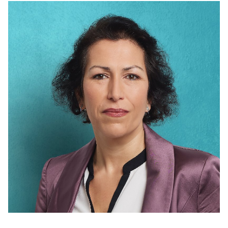
IM LANDTAG
IN DER LANDESREGIERUNG
IM BUNDESTAG
IM EUROPÄISCHEN PARLAMENT
NEWSLETTER ABONNIEREN
BILDER
PROGRAMME
WICHTIGE BESCHLÜSSE DER CDU BRANDENBURG
75 JAHRE CDU BRANDENBURG
PRESSE
SPENDEN
Mitglied werden