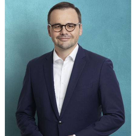
IM LANDTAG
IN DER LANDESREGIERUNG
IM BUNDESTAG
IM EUROPÄISCHEN PARLAMENT
NEWSLETTER ABONNIEREN
BILDER
PROGRAMME
WICHTIGE BESCHLÜSSE DER CDU BRANDENBURG
75 JAHRE CDU BRANDENBURG
PRESSE
SPENDEN
Mitglied werden