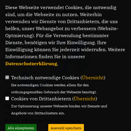
Diese Webseite verwendet Cookies, die notwendig
CDU-Landesverband
sind, um die Webseite zu nutzen. Weiterhin
Brandenburg
verwenden wir Dienste von Drittanbietern, die uns
helfen, unser Webangebot zu verbessern (Website-
Optmierung). Für die Verwendung bestimmter
Dienste, benötigen wir Ihre Einwilligung. Ihre
Einwilligung können Sie jederzeit widerrufen. Weitere
Informationen finden Sie in unserer
Datenschutzerklärung
.
Technisch notwendige Cookies (
Übersicht
)
Die notwendigen Cookies werden allein für den
Gregor-Mendel-Straße 3
ordnungsgemäßen Gebrauch der Webseite benötigt.
Cookies von Drittanbietern (
Übersicht
)
14469 Potsdam
Telefon: (0331) 620 14 - 0
Zur Optimierung unserer Webseite binden wir Dienste und
Telefax: (0331) 620 14 - 14
Angebote von Drittanbietern ein.
E-Mail: info@cdu-brandenburg.de
Alle akzeptieren
Auswahl speichern