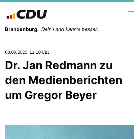
Brandenburg.
Dein Land kann's besser.
MELDUNGEN
08.09.2025, 11:10 Uhr
TERMINE
Dr. Jan Redmann zu
den Medienberichten
LANDESVORSTAND
LANDESGESCHÄFTSSTELLE
um Gregor Beyer
ORGANISATION
KREISVERBÄNDE
VEREINIGUNGEN UND SONDERORGANISATIONEN
LANDESFACHAUSSCHÜSSE
SATZUNG
PARTEIGESCHICHTE
PARTEIGERICHT