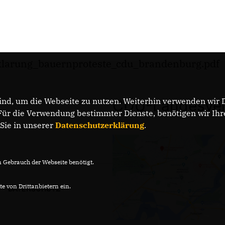
arung_bauernproteste_cdu_brandenburg.pdf
nd, um die Webseite zu nutzen. Weiterhin verwenden wir Di
CDU-Landesver
r die Verwendung bestimmter Dienste, benötigen wir Ihre 
 Sie in unserer
Datenschutzerklärung
.
Gebrauch der Webseite benötigt.
e von Drittanbietern ein.
DATENSCHUTZ