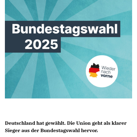
IM LANDTAG
IN DER LANDESREGIERUNG
IM BUNDESTAG
IM EUROPÄISCHEN PARLAMENT
NEWSLETTER ABONNIEREN
BILDER
PROGRAMME
WICHTIGE BESCHLÜSSE DER CDU BRANDENBURG
75 JAHRE CDU BRANDENBURG
PRESSE
SPENDEN
Deutschland hat gewählt. Die Union geht als klarer
Mitglied werden
Sieger aus der Bundestagswahl hervor.