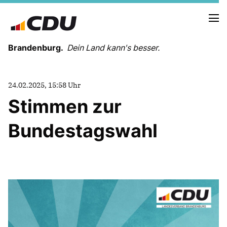
Brandenburg.
Dein Land kann's besser.
MELDUNGEN
24.02.2025, 15:58 Uhr
TERMINE
Stimmen zur
Bundestagswahl
LANDESVORSTAND
LANDESGESCHÄFTSSTELLE
ORGANISATION
KREISVERBÄNDE
VEREINIGUNGEN UND SONDERORGANISATIONEN
LANDESFACHAUSSCHÜSSE
SATZUNG
PARTEIGESCHICHTE
PARTEIGERICHT