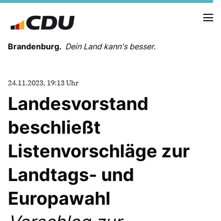
Brandenburg.
Dein Land kann's besser.
MELDUNGEN
24.11.2023, 19:13 Uhr
TERMINE
Landesvorstand
beschließt
LANDESVORSTAND
LANDESGESCHÄFTSSTELLE
Listenvorschläge zur
ORGANISATION
KREISVERBÄNDE
Landtags- und
VEREINIGUNGEN UND SONDERORGANISATIONEN
LANDESFACHAUSSCHÜSSE
Europawahl
SATZUNG
PARTEIGESCHICHTE
PARTEIGERICHT