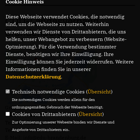
Cookie Hinweis
Diese Webseite verwendet Cookies, die notwendig
CDU-Landesverband
sind, um die Webseite zu nutzen. Weiterhin
Brandenburg
verwenden wir Dienste von Drittanbietern, die uns
helfen, unser Webangebot zu verbessern (Website-
Optmierung). Für die Verwendung bestimmter
Dienste, benötigen wir Ihre Einwilligung. Ihre
Einwilligung können Sie jederzeit widerrufen. Weitere
Informationen finden Sie in unserer
Datenschutzerklärung
.
Technisch notwendige Cookies (
Übersicht
)
Die notwendigen Cookies werden allein für den
Gregor-Mendel-Straße 3
ordnungsgemäßen Gebrauch der Webseite benötigt.
Cookies von Drittanbietern (
Übersicht
)
14469 Potsdam
Telefon: (0331) 620 14 - 0
Zur Optimierung unserer Webseite binden wir Dienste und
Telefax: (0331) 620 14 - 14
Angebote von Drittanbietern ein.
E-Mail: info@cdu-brandenburg.de