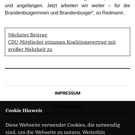
und angefangen. Jetzt arbeiten wir weiter – für die
Brandenburgerinnen und Brandenburger“, so Redmann.
Nächster Beitrag
CDU-Mitglieder stimmen Koalitionsvertrag mit
großer Mehrheit zu
IMPRESSUM
DATENSCHUTZ
Cookie Hinweis
Diese Webseite verwendet Cookies, die notwendig
CDU-Landesverband
sind, um die Webseite zu nutzen. Weiterhin