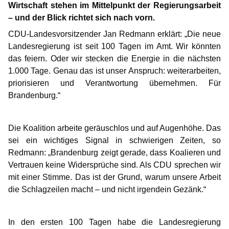
Wirtschaft stehen im Mittelpunkt der Regierungsarbeit
– und der Blick richtet sich nach vorn.
IM LANDTAG
CDU-Landesvorsitzender Jan Redmann erklärt: „Die neue
IN DER LANDESREGIERUNG
Landesregierung ist seit 100 Tagen im Amt. Wir könnten
IM BUNDESTAG
das feiern. Oder wir stecken die Energie in die nächsten
IM EUROPÄISCHEN PARLAMENT
1.000 Tage. Genau das ist unser Anspruch: weiterarbeiten,
priorisieren und Verantwortung übernehmen. Für
Brandenburg.“
NEWSLETTER ABONNIEREN
BILDER
Die Koalition arbeite geräuschlos und auf Augenhöhe. Das
PROGRAMME
sei ein wichtiges Signal in schwierigen Zeiten, so
WICHTIGE BESCHLÜSSE DER CDU BRANDENBURG
Redmann: „Brandenburg zeigt gerade, dass Koalieren und
75 JAHRE CDU BRANDENBURG
Vertrauen keine Widersprüche sind. Als CDU sprechen wir
PRESSE
mit einer Stimme. Das ist der Grund, warum unsere Arbeit
die Schlagzeilen macht – und nicht irgendein Gezänk.“
SPENDEN
Mitglied werden
In den ersten 100 Tagen habe die Landesregierung