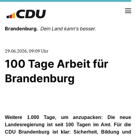
Brandenburg.
Dein Land kann's besser.
MELDUNGEN
29.06.2026, 09:09 Uhr
TERMINE
100 Tage Arbeit für
Brandenburg
LANDESVORSTAND
LANDESGESCHÄFTSSTELLE
ORGANISATION
KREISVERBÄNDE
VEREINIGUNGEN UND SONDERORGANISATIONEN
LANDESFACHAUSSCHÜSSE
Weitere 1.000 Tage, um anzupacken: Die neue
SATZUNG
Landesregierung ist seit 100 Tagen im Amt. Für die
PARTEIGESCHICHTE
CDU Brandenburg ist klar: Sicherheit, Bildung und
PARTEIGERICHT