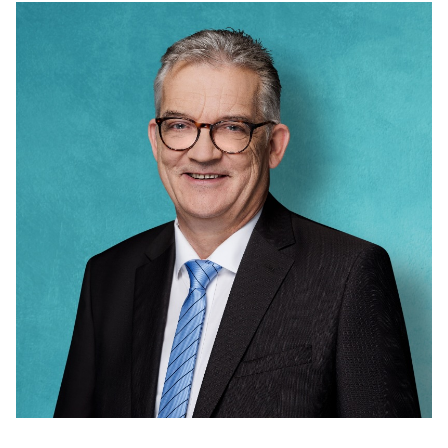
IM LANDTAG
IN DER LANDESREGIERUNG
IM BUNDESTAG
IM EUROPÄISCHEN PARLAMENT
NEWSLETTER ABONNIEREN
BILDER
PROGRAMME
WICHTIGE BESCHLÜSSE DER CDU BRANDENBURG
75 JAHRE CDU BRANDENBURG
PRESSE
SPENDEN
Mitglied werden