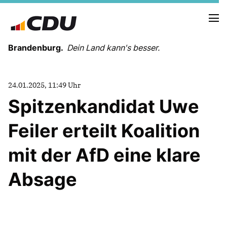
Brandenburg.
Dein Land kann's besser.
MELDUNGEN
24.01.2025, 11:49 Uhr
TERMINE
Spitzenkandidat Uwe
Feiler erteilt Koalition
LANDESVORSTAND
LANDESGESCHÄFTSSTELLE
mit der AfD eine klare
ORGANISATION
KREISVERBÄNDE
Absage
VEREINIGUNGEN UND SONDERORGANISATIONEN
LANDESFACHAUSSCHÜSSE
SATZUNG
PARTEIGESCHICHTE
PARTEIGERICHT