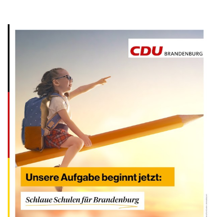
IM LANDTAG
IN DER LANDESREGIERUNG
IM BUNDESTAG
IM EUROPÄISCHEN PARLAMENT
NEWSLETTER ABONNIEREN
BILDER
PROGRAMME
WICHTIGE BESCHLÜSSE DER CDU BRANDENBURG
75 JAHRE CDU BRANDENBURG
PRESSE
SPENDEN
Mitglied werden