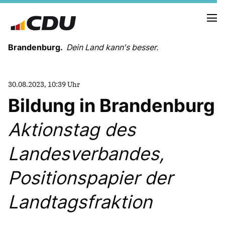
Brandenburg.
Dein Land kann's besser.
MELDUNGEN
30.08.2023, 10:39 Uhr
TERMINE
Bildung in Brandenburg
Aktionstag des
LANDESVORSTAND
LANDESGESCHÄFTSSTELLE
Landesverbandes,
ORGANISATION
KREISVERBÄNDE
Positionspapier der
VEREINIGUNGEN UND SONDERORGANISATIONEN
LANDESFACHAUSSCHÜSSE
Landtagsfraktion
SATZUNG
PARTEIGESCHICHTE
PARTEIGERICHT