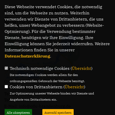
Diese Webseite verwendet Cookies, die notwendig
CDU-Landesverband
sind, um die Webseite zu nutzen. Weiterhin
Brandenburg
verwenden wir Dienste von Drittanbietern, die uns
helfen, unser Webangebot zu verbessern (Website-
Optmierung). Für die Verwendung bestimmter
Dienste, benötigen wir Ihre Einwilligung. Ihre
Einwilligung können Sie jederzeit widerrufen. Weitere
Informationen finden Sie in unserer
Datenschutzerklärung
.
Technisch notwendige Cookies (
Übersicht
)
Die notwendigen Cookies werden allein für den
Gregor-Mendel-Straße 3
ordnungsgemäßen Gebrauch der Webseite benötigt.
Cookies von Drittanbietern (
Übersicht
)
14469 Potsdam
Telefon: (0331) 620 14 - 0
Zur Optimierung unserer Webseite binden wir Dienste und
Telefax: (0331) 620 14 - 14
Angebote von Drittanbietern ein.
E-Mail: info@cdu-brandenburg.de
Alle akzeptieren
Auswahl speichern