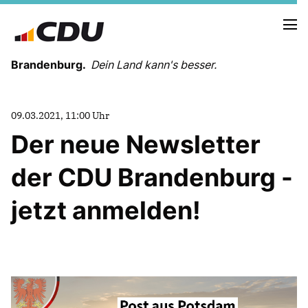
Brandenburg.
Dein Land kann's besser.
MELDUNGEN
09.03.2021, 11:00 Uhr
TERMINE
Der neue Newsletter
der CDU Brandenburg -
LANDESVORSTAND
LANDESGESCHÄFTSSTELLE
jetzt anmelden!
ORGANISATION
KREISVERBÄNDE
VEREINIGUNGEN UND SONDERORGANISATIONEN
LANDESFACHAUSSCHÜSSE
SATZUNG
PARTEIGESCHICHTE
PARTEIGERICHT