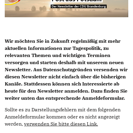
IM LANDTAG
IN DER LANDESREGIERUNG
IM BUNDESTAG
Wir möchten Sie in Zukunft regelmäßig mit mehr
IM EUROPÄISCHEN PARLAMENT
aktuellen Informationen zur Tagespolitik, zu
relevanten Themen und wichtigen Terminen
NEWSLETTER ABONNIEREN
versorgen und
starten deshalb mit unserem neuen
BILDER
Newsletter
. Aus Datenschutzgründen versenden wir
PROGRAMME
diesen Newsletter nicht einfach über die bisherigen
WICHTIGE BESCHLÜSSE DER CDU BRANDENBURG
Kanäle.
Stattdessen können sich Interessierte ab
75 JAHRE CDU BRANDENBURG
heute für den Newsletter anmelden. Dazu finden Sie
PRESSE
weiter unten das entsprechende Anmeldeformular.
Sollte es zu Darstellungsfehlern mit dem folgenden
Anmeldeformular kommen oder es nicht angezeigt
SPENDEN
Mitglied werden
werden,
verwenden Sie bitte diesen Link.