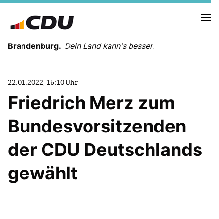
Brandenburg.
Dein Land kann's besser.
MELDUNGEN
22.01.2022, 15:10 Uhr
TERMINE
Friedrich Merz zum
Bundesvorsitzenden
LANDESVORSTAND
LANDESGESCHÄFTSSTELLE
der CDU Deutschlands
ORGANISATION
KREISVERBÄNDE
gewählt
VEREINIGUNGEN UND SONDERORGANISATIONEN
LANDESFACHAUSSCHÜSSE
SATZUNG
PARTEIGESCHICHTE
PARTEIGERICHT