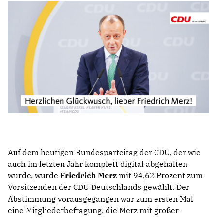
IM LANDTAG
IN DER LANDESREGIERUNG
IM BUNDESTAG
IM EUROPÄISCHEN PARLAMENT
NEWSLETTER ABONNIEREN
BILDER
PROGRAMME
WICHTIGE BESCHLÜSSE DER CDU BRANDENBURG
75 JAHRE CDU BRANDENBURG
Auf dem heutigen Bundesparteitag der CDU, der wie
PRESSE
auch im letzten Jahr komplett digital abgehalten
wurde, wurde
Friedrich Merz
mit 94,62 Prozent zum
Vorsitzenden der CDU Deutschlands gewählt. Der
SPENDEN
Abstimmung vorausgegangen war zum ersten Mal
Mitglied werden
eine Mitgliederbefragung, die Merz mit großer