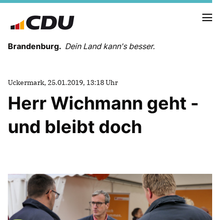
Brandenburg.
Dein Land kann's besser.
MELDUNGEN
Uckermark, 25.01.2019, 13:18 Uhr
TERMINE
Herr Wichmann geht -
und bleibt doch
LANDESVORSTAND
LANDESGESCHÄFTSSTELLE
ORGANISATION
KREISVERBÄNDE
VEREINIGUNGEN UND SONDERORGANISATIONEN
LANDESFACHAUSSCHÜSSE
SATZUNG
PARTEIGESCHICHTE
PARTEIGERICHT