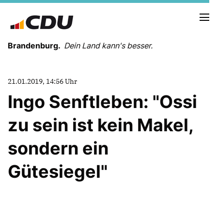
Brandenburg.
Dein Land kann's besser.
MELDUNGEN
21.01.2019, 14:56 Uhr
TERMINE
Ingo Senftleben: "Ossi
zu sein ist kein Makel,
LANDESVORSTAND
LANDESGESCHÄFTSSTELLE
sondern ein
ORGANISATION
KREISVERBÄNDE
Gütesiegel"
VEREINIGUNGEN UND SONDERORGANISATIONEN
LANDESFACHAUSSCHÜSSE
SATZUNG
PARTEIGESCHICHTE
PARTEIGERICHT