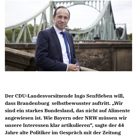
IM LANDTAG
IN DER LANDESREGIERUNG
IM BUNDESTAG
IM EUROPÄISCHEN PARLAMENT
NEWSLETTER ABONNIEREN
BILDER
PROGRAMME
WICHTIGE BESCHLÜSSE DER CDU BRANDENBURG
75 JAHRE CDU BRANDENBURG
Der CDU-Landesvorsitzende Ingo Senftleben will,
PRESSE
dass Brandenburg selbstbewusster auftritt. „Wir
sind ein starkes Bundesland, das nicht auf Alimente
angewiesen ist. Wie Bayern oder NRW müssen wir
SPENDEN
unsere Interessen klar artikulieren“, sagte der 44
Mitglied werden
Jahre alte Politiker im Gespräch mit der Zeitung