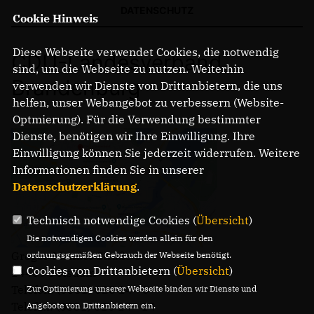
DATENSCHUTZ
Cookie Hinweis
Diese Webseite verwendet Cookies, die notwendig
CDU-Landesverband
sind, um die Webseite zu nutzen. Weiterhin
Brandenburg
verwenden wir Dienste von Drittanbietern, die uns
helfen, unser Webangebot zu verbessern (Website-
Optmierung). Für die Verwendung bestimmter
Dienste, benötigen wir Ihre Einwilligung. Ihre
Einwilligung können Sie jederzeit widerrufen. Weitere
Informationen finden Sie in unserer
Datenschutzerklärung
.
Technisch notwendige Cookies (
Übersicht
)
Die notwendigen Cookies werden allein für den
Gregor-Mendel-Straße 3
ordnungsgemäßen Gebrauch der Webseite benötigt.
Cookies von Drittanbietern (
Übersicht
)
14469 Potsdam
Telefon: (0331) 620 14 - 0
Zur Optimierung unserer Webseite binden wir Dienste und
Telefax: (0331) 620 14 - 14
Angebote von Drittanbietern ein.