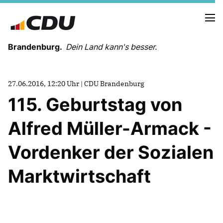
Brandenburg.
Dein Land kann's besser.
MELDUNGEN
27.06.2016, 12:20 Uhr | CDU Brandenburg
TERMINE
115. Geburtstag von
Alfred Müller-Armack -
LANDESVORSTAND
LANDESGESCHÄFTSSTELLE
Vordenker der Sozialen
ORGANISATION
KREISVERBÄNDE
Marktwirtschaft
VEREINIGUNGEN UND SONDERORGANISATIONEN
LANDESFACHAUSSCHÜSSE
SATZUNG
PARTEIGESCHICHTE
PARTEIGERICHT