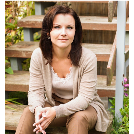
IM LANDTAG
IN DER LANDESREGIERUNG
IM BUNDESTAG
IM EUROPÄISCHEN PARLAMENT
NEWSLETTER ABONNIEREN
BILDER
PROGRAMME
WICHTIGE BESCHLÜSSE DER CDU BRANDENBURG
75 JAHRE CDU BRANDENBURG
PRESSE
SPENDEN
Mitglied werden