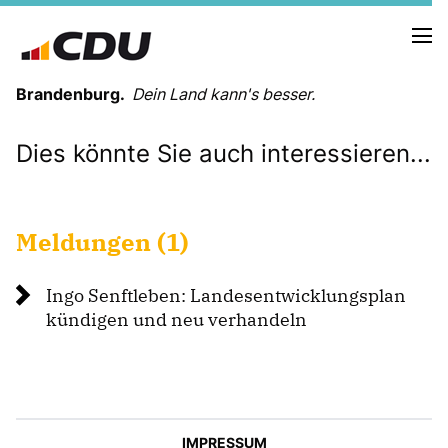
Brandenburg.
Dein Land kann's besser.
Dies könnte Sie auch interessieren...
MELDUNGEN
TERMINE
Meldungen (1)
LANDESVORSTAND
LANDESGESCHÄFTSSTELLE
Ingo Senftleben: Landesentwicklungsplan
ORGANISATION
kündigen und neu verhandeln
KREISVERBÄNDE
VEREINIGUNGEN UND SONDERORGANISATIONEN
LANDESFACHAUSSCHÜSSE
SATZUNG
PARTEIGESCHICHTE
IMPRESSUM
PARTEIGERICHT