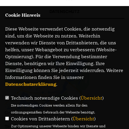
DATENSCHUTZ
Cookie Hinweis
IM LANDTAG
IN DER LANDESREGIERUNG
Diese Webseite verwendet Cookies, die notwendig
CDU-Landesverband
IM BUNDESTAG
sind, um die Webseite zu nutzen. Weiterhin
IM EUROPÄISCHEN PARLAMENT
Brandenburg
verwenden wir Dienste von Drittanbietern, die uns
helfen, unser Webangebot zu verbessern (Website-
Optmierung). Für die Verwendung bestimmter
NEWSLETTER ABONNIEREN
Dienste, benötigen wir Ihre Einwilligung. Ihre
BILDER
Einwilligung können Sie jederzeit widerrufen. Weitere
PROGRAMME
Informationen finden Sie in unserer
WICHTIGE BESCHLÜSSE DER CDU BRANDENBURG
Datenschutzerklärung
.
75 JAHRE CDU BRANDENBURG
PRESSE
Technisch notwendige Cookies (
Übersicht
)
Die notwendigen Cookies werden allein für den
Gregor-Mendel-Straße 3
ordnungsgemäßen Gebrauch der Webseite benötigt.
SPENDEN
Cookies von Drittanbietern (
Übersicht
)
14469 Potsdam
Mitglied werden
Telefon: (0331) 620 14 - 0
Zur Optimierung unserer Webseite binden wir Dienste und