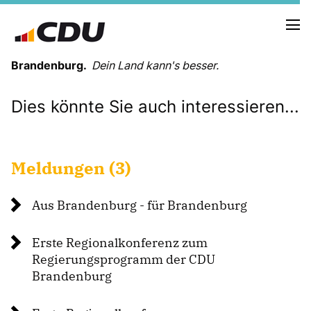
Brandenburg.
Dein Land kann's besser.
Dies könnte Sie auch interessieren...
MELDUNGEN
TERMINE
Meldungen (3)
LANDESVORSTAND
LANDESGESCHÄFTSSTELLE
Aus Brandenburg - für Brandenburg
ORGANISATION
KREISVERBÄNDE
Erste Regionalkonferenz zum
VEREINIGUNGEN UND SONDERORGANISATIONEN
Regierungsprogramm der CDU
LANDESFACHAUSSCHÜSSE
Brandenburg
SATZUNG
PARTEIGESCHICHTE
PARTEIGERICHT