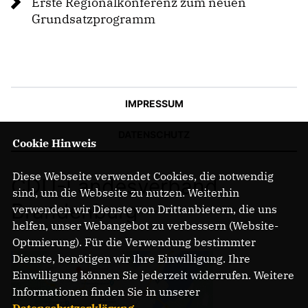
Erste Regionalkonferenz zum neuen
Grundsatzprogramm
IM LANDTAG
IN DER LANDESREGIERUNG
IM BUNDESTAG
IM EUROPÄISCHEN PARLAMENT
IMPRESSUM
DATENSCHUTZ
NEWSLETTER ABONNIEREN
Cookie Hinweis
BILDER
PROGRAMME
Diese Webseite verwendet Cookies, die notwendig
CDU-Landesverband
WICHTIGE BESCHLÜSSE DER CDU BRANDENBURG
sind, um die Webseite zu nutzen. Weiterhin
Brandenburg
75 JAHRE CDU BRANDENBURG
verwenden wir Dienste von Drittanbietern, die uns
PRESSE
helfen, unser Webangebot zu verbessern (Website-
Optmierung). Für die Verwendung bestimmter
Dienste, benötigen wir Ihre Einwilligung. Ihre
SPENDEN
Einwilligung können Sie jederzeit widerrufen. Weitere
Mitglied werden
Informationen finden Sie in unserer