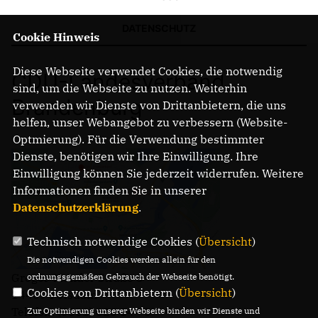
DATENSCHUTZ
Cookie Hinweis
IM LANDTAG
IN DER LANDESREGIERUNG
Diese Webseite verwendet Cookies, die notwendig
CDU-Landesverband
IM BUNDESTAG
sind, um die Webseite zu nutzen. Weiterhin
IM EUROPÄISCHEN PARLAMENT
Brandenburg
verwenden wir Dienste von Drittanbietern, die uns
helfen, unser Webangebot zu verbessern (Website-
Optmierung). Für die Verwendung bestimmter
NEWSLETTER ABONNIEREN
Dienste, benötigen wir Ihre Einwilligung. Ihre
BILDER
Einwilligung können Sie jederzeit widerrufen. Weitere
PROGRAMME
Informationen finden Sie in unserer
WICHTIGE BESCHLÜSSE DER CDU BRANDENBURG
Datenschutzerklärung
.
75 JAHRE CDU BRANDENBURG
PRESSE
Technisch notwendige Cookies (
Übersicht
)
Die notwendigen Cookies werden allein für den
Gregor-Mendel-Straße 3
ordnungsgemäßen Gebrauch der Webseite benötigt.
SPENDEN
Cookies von Drittanbietern (
Übersicht
)
14469 Potsdam
Mitglied werden
Telefon: (0331) 620 14 - 0
Zur Optimierung unserer Webseite binden wir Dienste und