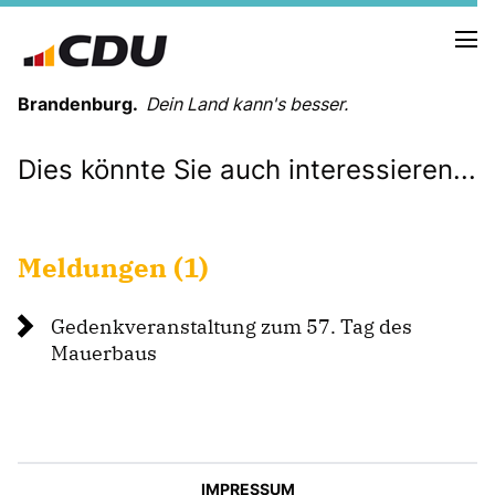
Brandenburg.
Dein Land kann's besser.
Dies könnte Sie auch interessieren...
MELDUNGEN
TERMINE
Meldungen (1)
LANDESVORSTAND
LANDESGESCHÄFTSSTELLE
Gedenkveranstaltung zum 57. Tag des
ORGANISATION
Mauerbaus
KREISVERBÄNDE
VEREINIGUNGEN UND SONDERORGANISATIONEN
LANDESFACHAUSSCHÜSSE
SATZUNG
PARTEIGESCHICHTE
IMPRESSUM
PARTEIGERICHT