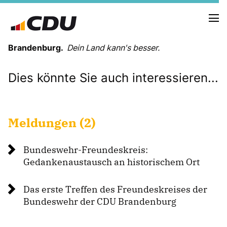
Brandenburg.
Dein Land kann's besser.
Dies könnte Sie auch interessieren...
MELDUNGEN
TERMINE
Meldungen (2)
LANDESVORSTAND
LANDESGESCHÄFTSSTELLE
Bundeswehr-Freundeskreis:
ORGANISATION
Gedankenaustausch an historischem Ort
KREISVERBÄNDE
VEREINIGUNGEN UND SONDERORGANISATIONEN
Das erste Treffen des Freundeskreises der
LANDESFACHAUSSCHÜSSE
Bundeswehr der CDU Brandenburg
SATZUNG
PARTEIGESCHICHTE
PARTEIGERICHT