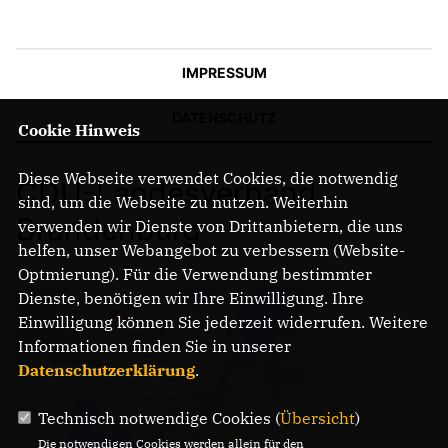
IM LANDTAG
IMPRESSUM
IN DER LANDESREGIERUNG
IM BUNDESTAG
DATENSCHUTZ
Cookie Hinweis
IM EUROPÄISCHEN PARLAMENT
Diese Webseite verwendet Cookies, die notwendig
CDU-Landesverband
sind, um die Webseite zu nutzen. Weiterhin
NEWSLETTER ABONNIEREN
Brandenburg
verwenden wir Dienste von Drittanbietern, die uns
BILDER
helfen, unser Webangebot zu verbessern (Website-
PROGRAMME
Optmierung). Für die Verwendung bestimmter
WICHTIGE BESCHLÜSSE DER CDU BRANDENBURG
Dienste, benötigen wir Ihre Einwilligung. Ihre
75 JAHRE CDU BRANDENBURG
Einwilligung können Sie jederzeit widerrufen. Weitere
PRESSE
Informationen finden Sie in unserer
Datenschutzerklärung
.
SPENDEN
Mitglied werden
Technisch notwendige Cookies (
Übersicht
)
Die notwendigen Cookies werden allein für den