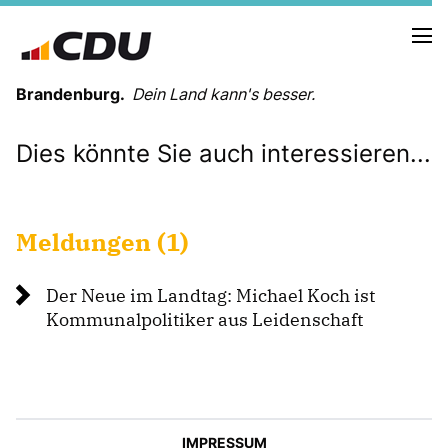
Brandenburg.
Dein Land kann's besser.
Dies könnte Sie auch interessieren...
MELDUNGEN
TERMINE
Meldungen (1)
LANDESVORSTAND
LANDESGESCHÄFTSSTELLE
Der Neue im Landtag: Michael Koch ist
ORGANISATION
Kommunalpolitiker aus Leidenschaft
KREISVERBÄNDE
VEREINIGUNGEN UND SONDERORGANISATIONEN
LANDESFACHAUSSCHÜSSE
SATZUNG
PARTEIGESCHICHTE
IMPRESSUM
PARTEIGERICHT