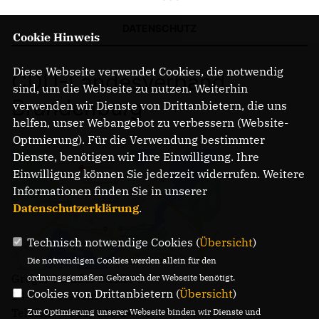
DATENSCHUTZ
Cookie Hinweis
IM LANDTAG
IN DER LANDESREGIERUNG
Diese Webseite verwendet Cookies, die notwendig
CDU-Landesverband
IM BUNDESTAG
sind, um die Webseite zu nutzen. Weiterhin
IM EUROPÄISCHEN PARLAMENT
Brandenburg
verwenden wir Dienste von Drittanbietern, die uns
helfen, unser Webangebot zu verbessern (Website-
Optmierung). Für die Verwendung bestimmter
NEWSLETTER ABONNIEREN
Dienste, benötigen wir Ihre Einwilligung. Ihre
BILDER
Einwilligung können Sie jederzeit widerrufen. Weitere
PROGRAMME
Informationen finden Sie in unserer
WICHTIGE BESCHLÜSSE DER CDU BRANDENBURG
Datenschutzerklärung
.
75 JAHRE CDU BRANDENBURG
PRESSE
Technisch notwendige Cookies (
Übersicht
)
Die notwendigen Cookies werden allein für den
Gregor-Mendel-Straße 3
ordnungsgemäßen Gebrauch der Webseite benötigt.
SPENDEN
Cookies von Drittanbietern (
Übersicht
)
14469 Potsdam
Mitglied werden
Telefon: (0331) 620 14 - 0
Zur Optimierung unserer Webseite binden wir Dienste und