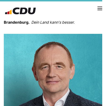
Brandenburg.
Dein Land kann's besser.
MELDUNGEN
TERMINE
LANDESVORSTAND
LANDESGESCHÄFTSSTELLE
ORGANISATION
KREISVERBÄNDE
VEREINIGUNGEN UND SONDERORGANISATIONEN
LANDESFACHAUSSCHÜSSE
SATZUNG
PARTEIGESCHICHTE
PARTEIGERICHT