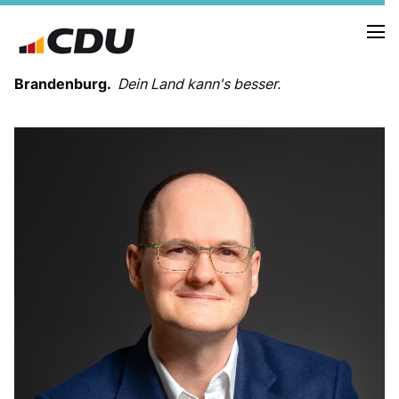
Brandenburg.
Dein Land kann's besser.
MELDUNGEN
TERMINE
LANDESVORSTAND
LANDESGESCHÄFTSSTELLE
ORGANISATION
KREISVERBÄNDE
VEREINIGUNGEN UND SONDERORGANISATIONEN
LANDESFACHAUSSCHÜSSE
SATZUNG
PARTEIGESCHICHTE
PARTEIGERICHT