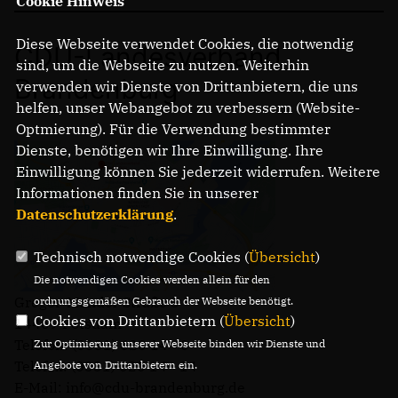
Cookie Hinweis
Diese Webseite verwendet Cookies, die notwendig
CDU-Landesverband
sind, um die Webseite zu nutzen. Weiterhin
Brandenburg
verwenden wir Dienste von Drittanbietern, die uns
helfen, unser Webangebot zu verbessern (Website-
Optmierung). Für die Verwendung bestimmter
Dienste, benötigen wir Ihre Einwilligung. Ihre
Einwilligung können Sie jederzeit widerrufen. Weitere
Informationen finden Sie in unserer
Datenschutzerklärung
.
Technisch notwendige Cookies (
Übersicht
)
Die notwendigen Cookies werden allein für den
Gregor-Mendel-Straße 3
ordnungsgemäßen Gebrauch der Webseite benötigt.
Cookies von Drittanbietern (
Übersicht
)
14469 Potsdam
Telefon: (0331) 620 14 - 0
Zur Optimierung unserer Webseite binden wir Dienste und
Telefax: (0331) 620 14 - 14
Angebote von Drittanbietern ein.
E-Mail: info@cdu-brandenburg.de