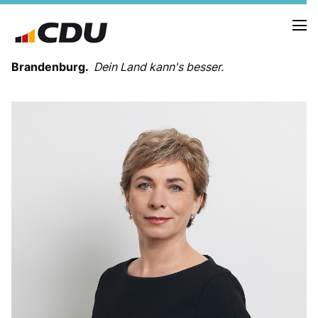
Brandenburg.
Dein Land kann's besser.
MELDUNGEN
TERMINE
LANDESVORSTAND
LANDESGESCHÄFTSSTELLE
ORGANISATION
KREISVERBÄNDE
VEREINIGUNGEN UND SONDERORGANISATIONEN
LANDESFACHAUSSCHÜSSE
SATZUNG
PARTEIGESCHICHTE
PARTEIGERICHT