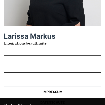
IM LANDTAG
IN DER LANDESREGIERUNG
IM BUNDESTAG
IM EUROPÄISCHEN PARLAMENT
Larissa Markus
Integrationsbeauftragte
NEWSLETTER ABONNIEREN
BILDER
PROGRAMME
WICHTIGE BESCHLÜSSE DER CDU BRANDENBURG
75 JAHRE CDU BRANDENBURG
PRESSE
IMPRESSUM
SPENDEN
Mitglied werden
DATENSCHUTZ