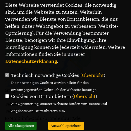
Diese Webseite verwendet Cookies, die notwendig
CDU-Landesverband
sind, um die Webseite zu nutzen. Weiterhin
Brandenburg
verwenden wir Dienste von Drittanbietern, die uns
IM LANDTAG
helfen, unser Webangebot zu verbessern (Website-
IN DER LANDESREGIERUNG
Optmierung). Für die Verwendung bestimmter
IM BUNDESTAG
Dienste, benötigen wir Ihre Einwilligung. Ihre
IM EUROPÄISCHEN PARLAMENT
Einwilligung können Sie jederzeit widerrufen. Weitere
Informationen finden Sie in unserer
NEWSLETTER ABONNIEREN
Datenschutzerklärung
.
BILDER
PROGRAMME
Technisch notwendige Cookies (
Übersicht
)
WICHTIGE BESCHLÜSSE DER CDU BRANDENBURG
Die notwendigen Cookies werden allein für den
75 JAHRE CDU BRANDENBURG
Gregor-Mendel-Straße 3
ordnungsgemäßen Gebrauch der Webseite benötigt.
PRESSE
Cookies von Drittanbietern (
Übersicht
)
14469 Potsdam
Telefon: (0331) 620 14 - 0
Zur Optimierung unserer Webseite binden wir Dienste und
Telefax: (0331) 620 14 - 14
Angebote von Drittanbietern ein.
SPENDEN
E-Mail: info@cdu-brandenburg.de
Mitglied werden
Alle akzeptieren
Auswahl speichern