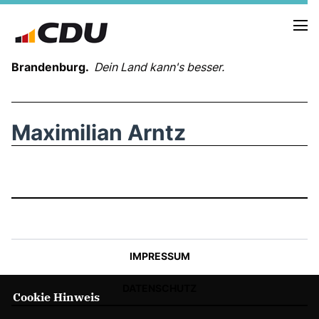
Brandenburg.
Dein Land kann's besser.
MELDUNGEN
Maximilian Arntz
TERMINE
LANDESVORSTAND
LANDESGESCHÄFTSSTELLE
ORGANISATION
KREISVERBÄNDE
VEREINIGUNGEN UND SONDERORGANISATIONEN
IMPRESSUM
LANDESFACHAUSSCHÜSSE
SATZUNG
DATENSCHUTZ
Cookie Hinweis
PARTEIGESCHICHTE
PARTEIGERICHT