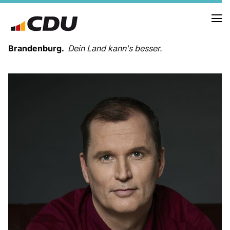
Brandenburg.
Dein Land kann's besser.
MELDUNGEN
TERMINE
LANDESVORSTAND
LANDESGESCHÄFTSSTELLE
ORGANISATION
KREISVERBÄNDE
VEREINIGUNGEN UND SONDERORGANISATIONEN
LANDESFACHAUSSCHÜSSE
SATZUNG
PARTEIGESCHICHTE
PARTEIGERICHT