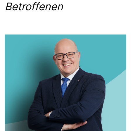
Betroffenen
IM LANDTAG
IN DER LANDESREGIERUNG
IM BUNDESTAG
IM EUROPÄISCHEN PARLAMENT
NEWSLETTER ABONNIEREN
BILDER
PROGRAMME
WICHTIGE BESCHLÜSSE DER CDU BRANDENBURG
75 JAHRE CDU BRANDENBURG
PRESSE
SPENDEN
Mitglied werden