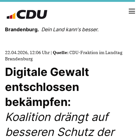
Brandenburg.
Dein Land kann's besser.
MELDUNGEN
22.04.2026, 12:06 Uhr |
Quelle:
CDU-Fraktion im Landtag
TERMINE
Brandenburg
Digitale Gewalt
LANDESVORSTAND
entschlossen
LANDESGESCHÄFTSSTELLE
ORGANISATION
bekämpfen:
KREISVERBÄNDE
VEREINIGUNGEN UND SONDERORGANISATIONEN
Koalition drängt auf
LANDESFACHAUSSCHÜSSE
SATZUNG
besseren Schutz der
PARTEIGESCHICHTE
PARTEIGERICHT