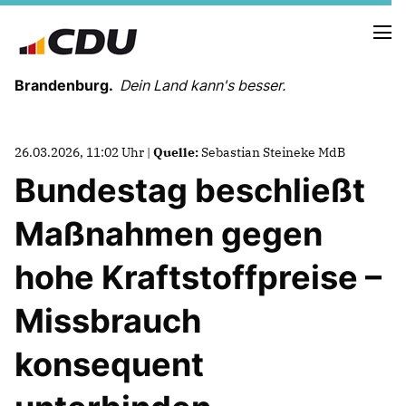
Brandenburg.
Dein Land kann's besser.
MELDUNGEN
26.03.2026, 11:02 Uhr |
Quelle:
Sebastian Steineke MdB
TERMINE
Bundestag beschließt
Maßnahmen gegen
LANDESVORSTAND
LANDESGESCHÄFTSSTELLE
hohe Kraftstoffpreise –
ORGANISATION
KREISVERBÄNDE
Missbrauch
VEREINIGUNGEN UND SONDERORGANISATIONEN
LANDESFACHAUSSCHÜSSE
konsequent
SATZUNG
PARTEIGESCHICHTE
PARTEIGERICHT