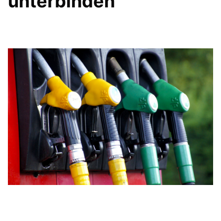
unterbinden
IM LANDTAG
IN DER LANDESREGIERUNG
IM BUNDESTAG
IM EUROPÄISCHEN PARLAMENT
NEWSLETTER ABONNIEREN
BILDER
PROGRAMME
WICHTIGE BESCHLÜSSE DER CDU BRANDENBURG
75 JAHRE CDU BRANDENBURG
PRESSE
SPENDEN
Mitglied werden