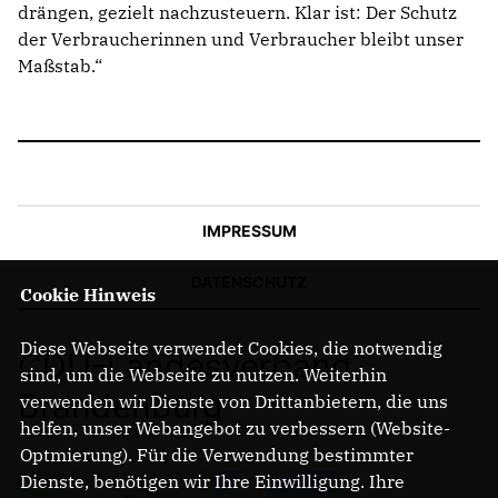
drängen, gezielt nachzusteuern. Klar ist: Der Schutz
der Verbraucherinnen und Verbraucher bleibt unser
Maßstab.“
IMPRESSUM
DATENSCHUTZ
Cookie Hinweis
Diese Webseite verwendet Cookies, die notwendig
CDU-Landesverband
sind, um die Webseite zu nutzen. Weiterhin
Brandenburg
verwenden wir Dienste von Drittanbietern, die uns
helfen, unser Webangebot zu verbessern (Website-
Optmierung). Für die Verwendung bestimmter
Dienste, benötigen wir Ihre Einwilligung. Ihre