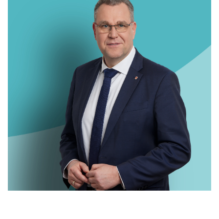
IM LANDTAG
IN DER LANDESREGIERUNG
IM BUNDESTAG
IM EUROPÄISCHEN PARLAMENT
NEWSLETTER ABONNIEREN
BILDER
PROGRAMME
WICHTIGE BESCHLÜSSE DER CDU BRANDENBURG
75 JAHRE CDU BRANDENBURG
PRESSE
SPENDEN
Mitglied werden