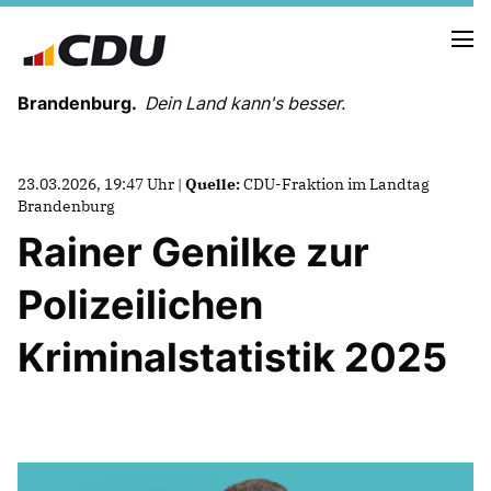
Brandenburg.
Dein Land kann's besser.
MELDUNGEN
23.03.2026, 19:47 Uhr |
Quelle:
CDU-Fraktion im Landtag
TERMINE
Brandenburg
Rainer Genilke zur
LANDESVORSTAND
Polizeilichen
LANDESGESCHÄFTSSTELLE
ORGANISATION
Kriminalstatistik 2025
KREISVERBÄNDE
VEREINIGUNGEN UND SONDERORGANISATIONEN
LANDESFACHAUSSCHÜSSE
SATZUNG
PARTEIGESCHICHTE
PARTEIGERICHT