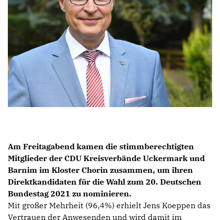
IM LANDTAG
IN DER LANDESREGIERUNG
IM BUNDESTAG
IM EUROPÄISCHEN PARLAMENT
NEWSLETTER ABONNIEREN
BILDER
PROGRAMME
WICHTIGE BESCHLÜSSE DER CDU BRANDENBURG
Am Freitagabend kamen die stimmberechtigten
75 JAHRE CDU BRANDENBURG
Mitglieder der CDU Kreisverbände Uckermark und
PRESSE
Barnim im Kloster Chorin zusammen, um ihren
Direktkandidaten für die Wahl zum 20. Deutschen
SPENDEN
Bundestag 2021 zu nominieren.
Mitglied werden
Mit großer Mehrheit (96,4%) erhielt Jens Koeppen das
Vertrauen der Anwesenden und wird damit im