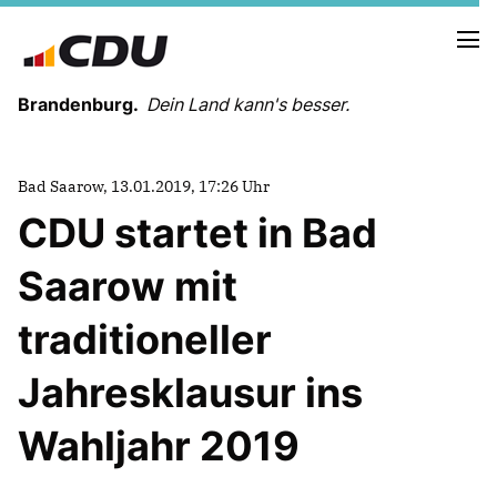
Brandenburg.
Dein Land kann's besser.
MELDUNGEN
Bad Saarow, 13.01.2019, 17:26 Uhr
TERMINE
CDU startet in Bad
Saarow mit
LANDESVORSTAND
LANDESGESCHÄFTSSTELLE
traditioneller
ORGANISATION
KREISVERBÄNDE
Jahresklausur ins
VEREINIGUNGEN UND SONDERORGANISATIONEN
LANDESFACHAUSSCHÜSSE
Wahljahr 2019
SATZUNG
PARTEIGESCHICHTE
PARTEIGERICHT