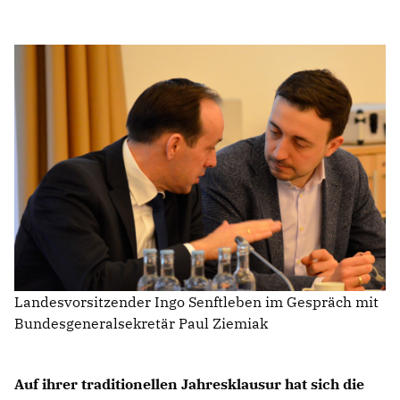
IM LANDTAG
IN DER LANDESREGIERUNG
IM BUNDESTAG
IM EUROPÄISCHEN PARLAMENT
NEWSLETTER ABONNIEREN
BILDER
PROGRAMME
WICHTIGE BESCHLÜSSE DER CDU BRANDENBURG
75 JAHRE CDU BRANDENBURG
PRESSE
Landesvorsitzender Ingo Senftleben im Gespräch mit
Bundesgeneralsekretär Paul Ziemiak
SPENDEN
Mitglied werden
Auf ihrer traditionellen Jahresklausur hat sich die