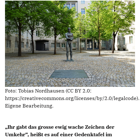
IM LANDTAG
IN DER LANDESREGIERUNG
IM BUNDESTAG
IM EUROPÄISCHEN PARLAMENT
NEWSLETTER ABONNIEREN
BILDER
PROGRAMME
WICHTIGE BESCHLÜSSE DER CDU BRANDENBURG
Foto: Tobias Nordhausen (CC BY 2.0:
75 JAHRE CDU BRANDENBURG
https://creativecommons.org/licenses/by/2.0/legalcode).
PRESSE
Eigene Bearbeitung.
SPENDEN
Ihr gabt das grosse ewig wache Zeichen der
Mitglied werden
Umkehr“, heißt es auf einer Gedenktafel im