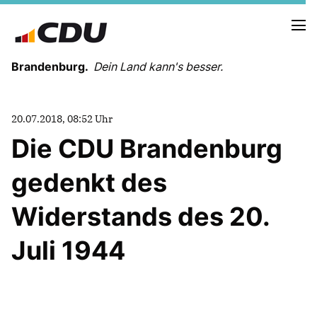
Brandenburg.
Dein Land kann's besser.
MELDUNGEN
20.07.2018, 08:52 Uhr
TERMINE
Die CDU Brandenburg
gedenkt des
LANDESVORSTAND
LANDESGESCHÄFTSSTELLE
Widerstands des 20.
ORGANISATION
KREISVERBÄNDE
Juli 1944
VEREINIGUNGEN UND SONDERORGANISATIONEN
LANDESFACHAUSSCHÜSSE
SATZUNG
PARTEIGESCHICHTE
PARTEIGERICHT