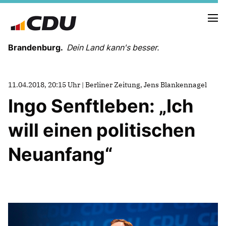
Brandenburg.
Dein Land kann's besser.
MELDUNGEN
11.04.2018, 20:15 Uhr | Berliner Zeitung, Jens Blankennagel
TERMINE
Ingo Senftleben: „Ich
will einen politischen
LANDESVORSTAND
LANDESGESCHÄFTSSTELLE
Neuanfang“
ORGANISATION
KREISVERBÄNDE
VEREINIGUNGEN UND SONDERORGANISATIONEN
LANDESFACHAUSSCHÜSSE
SATZUNG
PARTEIGESCHICHTE
PARTEIGERICHT