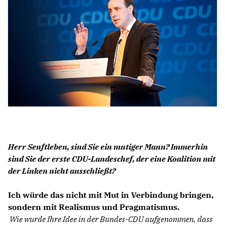
IM LANDTAG
IN DER LANDESREGIERUNG
IM BUNDESTAG
IM EUROPÄISCHEN PARLAMENT
NEWSLETTER ABONNIEREN
BILDER
PROGRAMME
WICHTIGE BESCHLÜSSE DER CDU BRANDENBURG
Herr Senftleben, sind Sie ein mutiger Mann? Immerhin
75 JAHRE CDU BRANDENBURG
sind Sie der erste CDU-Landeschef, der eine Koalition mit
PRESSE
der Linken nicht ausschließt?
Ich würde das nicht mit Mut in Verbindung bringen,
SPENDEN
sondern mit Realismus und Pragmatismus.
Mitglied werden
Wie wurde Ihre Idee in der Bundes-CDU aufgenommen, dass