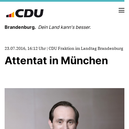
Brandenburg.
Dein Land kann's besser.
MELDUNGEN
23.07.2016, 16:12 Uhr | CDU Fraktion im Landtag Brandenburg
TERMINE
Attentat in München
LANDESVORSTAND
LANDESGESCHÄFTSSTELLE
ORGANISATION
KREISVERBÄNDE
VEREINIGUNGEN UND SONDERORGANISATIONEN
LANDESFACHAUSSCHÜSSE
SATZUNG
PARTEIGESCHICHTE
PARTEIGERICHT