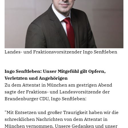
IM LANDTAG
IN DER LANDESREGIERUNG
IM BUNDESTAG
IM EUROPÄISCHEN PARLAMENT
Landes- und Fraktionsvorsitzender Ingo Senftleben
NEWSLETTER ABONNIEREN
BILDER
Ingo Senftleben: Unser Mitgefühl gilt Opfern,
PROGRAMME
Verletzten und Angehörigen
WICHTIGE BESCHLÜSSE DER CDU BRANDENBURG
Zu dem Attentat in München am gestrigen Abend
75 JAHRE CDU BRANDENBURG
sagte der Fraktions- und Landesvorsitzende der
PRESSE
Brandenburger CDU, Ingo Senftleben:
"Mit Entsetzen und großer Traurigkeit haben wir die
SPENDEN
Mitglied werden
schrecklichen Nachrichten von dem Attentat in
München vernommen. Unsere Gedanken und unser