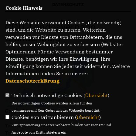
DATENSCHUTZ
Cookie Hinweis
Diese Webseite verwendet Cookies, die notwendig
CDU-Landesverband
sind, um die Webseite zu nutzen. Weiterhin
Brandenburg
verwenden wir Dienste von Drittanbietern, die uns
helfen, unser Webangebot zu verbessern (Website-
Optmierung). Für die Verwendung bestimmter
Dienste, benötigen wir Ihre Einwilligung. Ihre
Einwilligung können Sie jederzeit widerrufen. Weitere
Informationen finden Sie in unserer
Datenschutzerklärung
.
Technisch notwendige Cookies (
Übersicht
)
Die notwendigen Cookies werden allein für den
Gregor-Mendel-Straße 3
ordnungsgemäßen Gebrauch der Webseite benötigt.
Cookies von Drittanbietern (
Übersicht
)
14469 Potsdam
Telefon: (0331) 620 14 - 0
Zur Optimierung unserer Webseite binden wir Dienste und
Telefax: (0331) 620 14 - 14
Angebote von Drittanbietern ein.