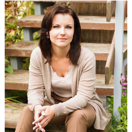
IM LANDTAG
IN DER LANDESREGIERUNG
IM BUNDESTAG
IM EUROPÄISCHEN PARLAMENT
NEWSLETTER ABONNIEREN
BILDER
PROGRAMME
WICHTIGE BESCHLÜSSE DER CDU BRANDENBURG
75 JAHRE CDU BRANDENBURG
PRESSE
SPENDEN
Mitglied werden