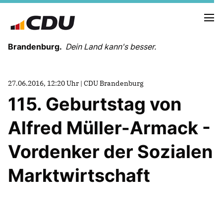
Brandenburg.
Dein Land kann's besser.
MELDUNGEN
27.06.2016, 12:20 Uhr | CDU Brandenburg
TERMINE
115. Geburtstag von
Alfred Müller-Armack -
LANDESVORSTAND
LANDESGESCHÄFTSSTELLE
Vordenker der Sozialen
ORGANISATION
KREISVERBÄNDE
Marktwirtschaft
VEREINIGUNGEN UND SONDERORGANISATIONEN
LANDESFACHAUSSCHÜSSE
SATZUNG
PARTEIGESCHICHTE
PARTEIGERICHT