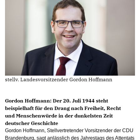
IM LANDTAG
IN DER LANDESREGIERUNG
IM BUNDESTAG
IM EUROPÄISCHEN PARLAMENT
NEWSLETTER ABONNIEREN
BILDER
stellv. Landesvorsitzender Gordon Hoffmann
PROGRAMME
WICHTIGE BESCHLÜSSE DER CDU BRANDENBURG
75 JAHRE CDU BRANDENBURG
Gordon Hoffmann: Der 20. Juli 1944 steht
PRESSE
beispielhaft für den Drang nach Freiheit, Recht
und Menschenwürde in der dunkelsten Zeit
deutscher Geschichte
SPENDEN
Mitglied werden
Gordon Hoffmann, Stellvertretender Vorsitzender der CDU
Brandenburg, sagt anlässlich des Jahrestags des Attentats