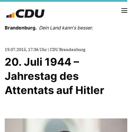
Brandenburg.
Dein Land kann's besser.
MELDUNGEN
19.07.2015, 17:36 Uhr | CDU Brandenburg
TERMINE
20. Juli 1944 –
Jahrestag des
LANDESVORSTAND
LANDESGESCHÄFTSSTELLE
Attentats auf Hitler
ORGANISATION
KREISVERBÄNDE
VEREINIGUNGEN UND SONDERORGANISATIONEN
LANDESFACHAUSSCHÜSSE
SATZUNG
PARTEIGESCHICHTE
PARTEIGERICHT