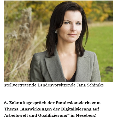
IM LANDTAG
IN DER LANDESREGIERUNG
IM BUNDESTAG
IM EUROPÄISCHEN PARLAMENT
NEWSLETTER ABONNIEREN
BILDER
PROGRAMME
WICHTIGE BESCHLÜSSE DER CDU BRANDENBURG
75 JAHRE CDU BRANDENBURG
stellvertretende Landesvorsitzende Jana Schimke
PRESSE
6. Zukunftsgespräch der Bundeskanzlerin zum
SPENDEN
Mitglied werden
Thema „Auswirkungen der Digitalisierung auf
Arbeitswelt und Qualifizierung“ in Meseberg