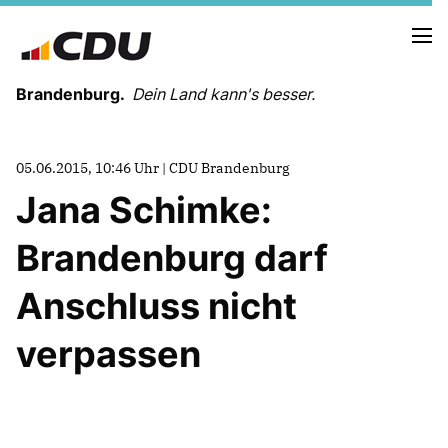
Brandenburg.
Dein Land kann's besser.
MELDUNGEN
05.06.2015, 10:46 Uhr | CDU Brandenburg
TERMINE
Jana Schimke:
Brandenburg darf
LANDESVORSTAND
LANDESGESCHÄFTSSTELLE
Anschluss nicht
ORGANISATION
KREISVERBÄNDE
verpassen
VEREINIGUNGEN UND SONDERORGANISATIONEN
LANDESFACHAUSSCHÜSSE
SATZUNG
PARTEIGESCHICHTE
PARTEIGERICHT